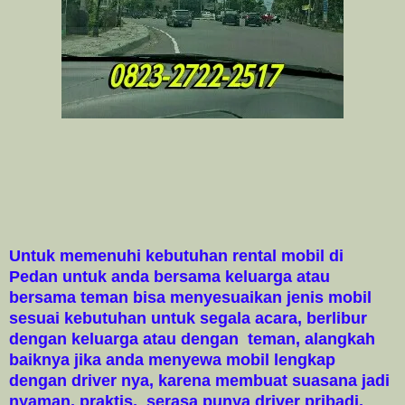
Untuk memenuhi kebutuhan rental mobil di
Pedan untuk anda bersama keluarga atau
bersama teman bisa menyesuaikan jenis mobil
sesuai kebutuhan untuk segala acara, berlibur
dengan keluarga atau dengan teman, alangkah
baiknya jika anda menyewa mobil lengkap
dengan driver nya, karena membuat suasana jadi
nyaman, praktis, serasa punya driver pribadi,