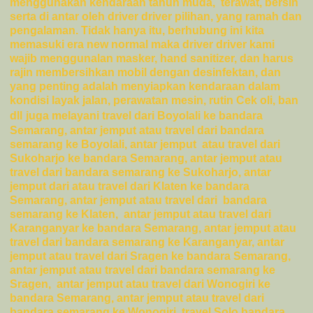
menggunakan kendaraan tahun muda, terawat, bersih
serta di antar oleh driver driver pilihan, yang ramah dan
pengalaman. Tidak hanya itu, berhubung ini kita
memasuki era new normal maka driver driver kami
wajib menggunalan masker, hand sanitizer, dan harus
rajin membersihkan mobil dengan desinfektan, dan
yang penting adalah menyiapkan kendaraan dalam
kondisi layak jalan, perawatan mesin, rutin Cek oli, ban
dll
juga melayani travel dari Boyolali ke bandara
Semarang, antar jemput atau travel dari bandara
semarang ke Boyolali,
antar jemput atau travel dari
Sukoharjo ke bandara Semarang, antar jemput atau
travel dari bandara semarang ke Sukoharjo,
antar
jemput dari atau travel dari Klaten ke bandara
Semarang, antar jemput atau travel dari bandara
semarang ke Klaten,
antar jemput atau travel dari
Karanganyar ke bandara Semarang, antar jemput atau
travel dari bandara semarang ke Karanganyar,
antar
jemput atau travel dari Sragen ke bandara Semarang,
antar jemput atau travel dari bandara semarang ke
Sragen,
antar jemput atau travel dari Wonogiri ke
bandara Semarang, antar jemput atau travel dari
bandara semarang ke Wonogiri, travel Solo bandara