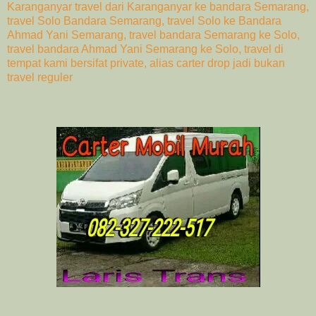
Karanganyar travel dari Karanganyar ke bandara Semarang,
travel Solo Bandara Semarang, travel Solo ke Bandara
Ahmad Yani Semarang, travel bandara Semarang ke Solo,
travel bandara Ahmad Yani Semarang ke Solo, travel di
tempat kami bersifat private, alias carter drop jadi bukan
travel reguler