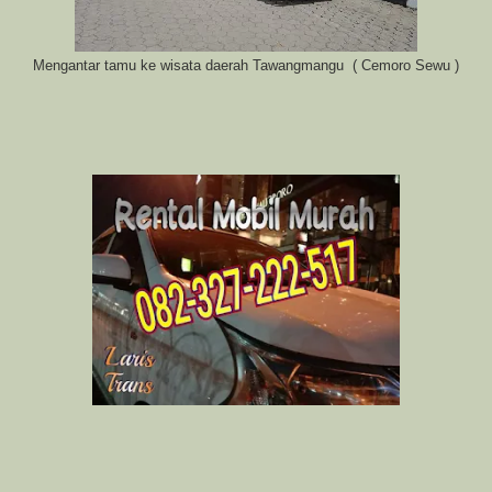
Mengantar tamu ke wisata daerah Tawangmangu ( Cemoro Sewu )