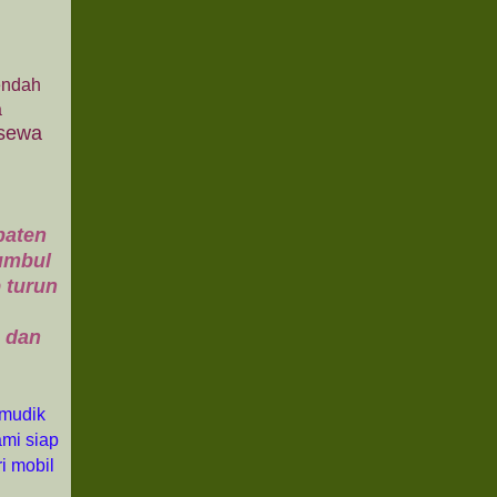
endah
a
sewa
paten
umbul
 turun
a dan
 mudik
ami siap
i mobil