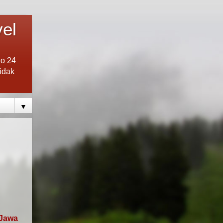
vel
lo 24
tidak
▼
 Jawa